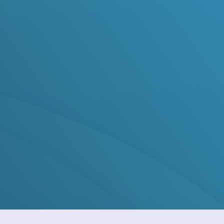
ano
Prêmio garantido para o ganhador sorteado
Ver Regulamento Completo
Importante:
Atente-se para as regras do regulamento da
campanha para garantir sua participação.
Certificado de Autorização:
SPA/ME nº 04.047159/2025