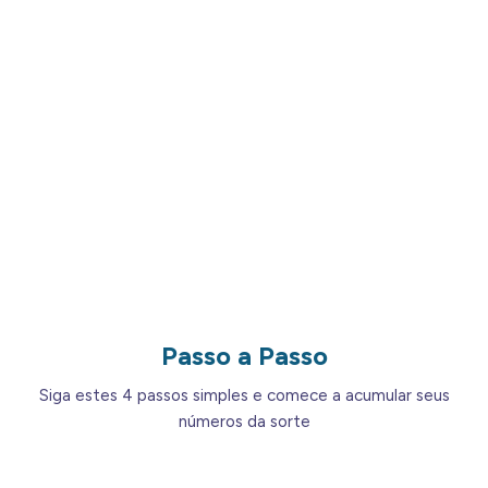
3 bilhetes classe executiva:
9 números da
sorte (3 por bilhete)
2 bilhetes primeira classe:
10 números da
sorte (5 por bilhete)
⚠️ Atenção:
Bilhetes com valor inferior a R$
1.000,00 não geram números da sorte
Para mais detalhes, consulte o
regulamento completo
da campanha
Passo a Passo
Siga estes 4 passos simples e comece a acumular seus
números da sorte