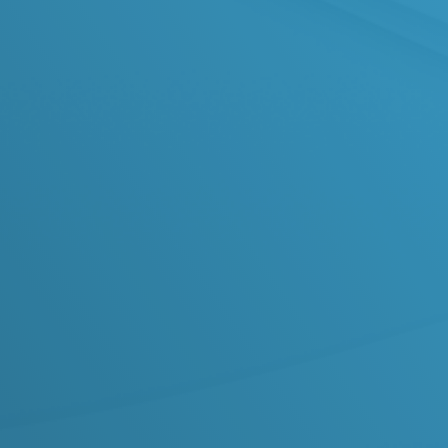
Esta é a campanha
Destino Casa Nova
, uma
oportunidade única para você realizar o sonho da
casa própria!
Ao participar, você concorre a um
cartão pré-
pago no valor de R$ 500.000,00
que pode ser
usado para comprar sua casa nova.
Como Funciona:
Quanto mais passagens você emitir pela CNT,
mais números da sorte você acumula
Todos os seus números participam
automaticamente do grande sorteio no fim do