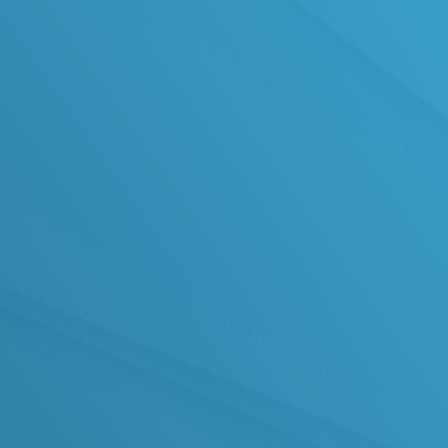
VALOR DO PRÊMIO
R$ 500.000,00
Cartão Pré-Pago
Um prêmio para transformar seu
sonho em realidade!